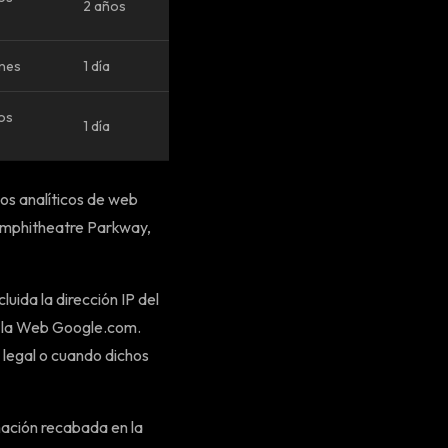
2 años
ones
1 día
tos
1 día
cios analíticos de web
 Amphitheatre Parkway,
luida la dirección IP del
en la Web Google.com.
 legal o cuando dichos
rmación recabada en la