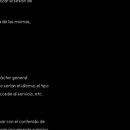
izar la sesión de
 de las mismas,
rácter general
 serían el idioma, el tipo
cede al servicio, etc.
uar con el contenido de
eran únicamente para los