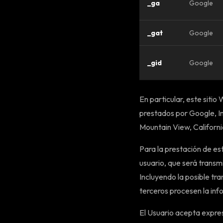
_ga
Google
_gat
Google
_gid
Google
En particular, este sitio 
prestados por Google, I
Mountain View, Californ
Para la prestación de esto
usuario, que será transm
Incluyendo la posible tr
terceros procesen la in
El Usuario acepta expres