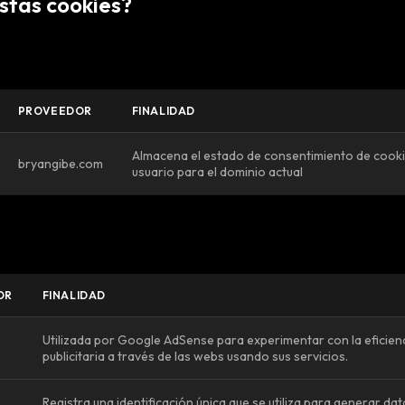
estas cookies?
PROVEEDOR
FINALIDAD
Almacena el estado de consentimiento de cooki
bryangibe.com
usuario para el dominio actual
OR
FINALIDAD
Utilizada por Google AdSense para experimentar con la eficien
publicitaria a través de las webs usando sus servicios.
Registra una identificación única que se utiliza para generar da