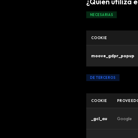
¿Quién utiliza 
NECESARIAS
COOKIE
moove_gdpr_popup
DE TERCEROS
COOKIE
PROVEED
_gcl_au
Google