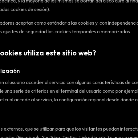
cífica, y la mayoría de las mismas se borran del disco duro al final
das cookies de sesión).
adores aceptan como estándar a las cookies y, con independencia
os ajustes de seguridad las cookies temporales o memorizadas.
ookies utiliza este sitio web?
lización
n al usuario acceder al servicio con algunas características de ca
e una serie de criterios en el terminal del usuario como por ejemplo
l cual accede al servicio, la configuración regional desde donde ac
s externas, que se utilizan para que los visitantes puedan interact
ociales (Facebook, YouTube, Twitter, LinkedIn, etc.) y que se gen