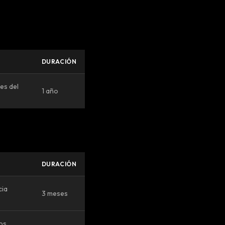
DURACIÓN
es del
1 año
DURACIÓN
cia
3 meses
tos